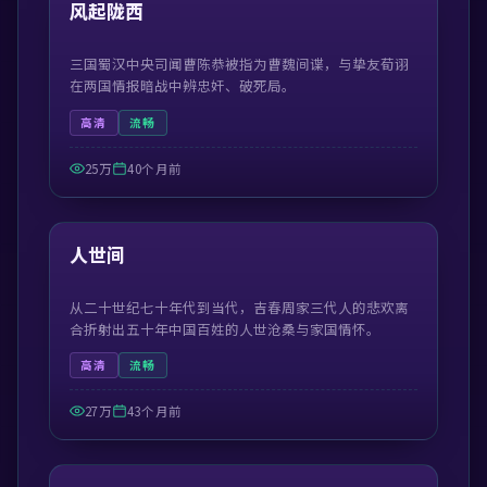
精选
风起陇西
三国蜀汉中央司闻曹陈恭被指为曹魏间谍，与挚友荀诩
在两国情报暗战中辨忠奸、破死局。
高清
流畅
25万
40个月前
41:50
精选
人世间
从二十世纪七十年代到当代，吉春周家三代人的悲欢离
合折射出五十年中国百姓的人世沧桑与家国情怀。
高清
流畅
27万
43个月前
55:13