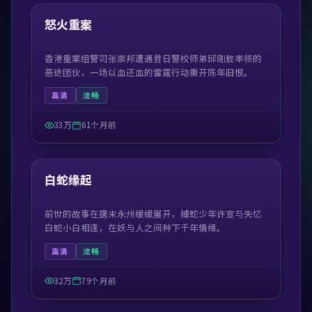
热门
怒火重案
香港重案组警司张崇邦遭遇昔日警校师弟邱刚敖率领的
恶徒团伙，一场以血还血的雷霆行动撕开陈年旧恨。
高清
流畅
33万
61个月前
52:03
热门
白蛇缘起
前世的故事在唐末永州缓缓展开，捕蛇少年许宣与失忆
白蛇小白相逢，在妖与人之间种下千年情缘。
高清
流畅
32万
79个月前
45:09