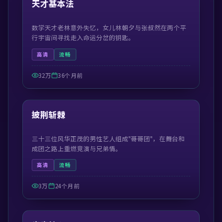
天才基本法
数学天才老林意外失忆，女儿林朝夕与张叔然在两个平
行宇宙间寻找走入命运分岔的钥匙。
高清
流畅
32万
36个月前
41:21
精选
披荆斩棘
三十三位风华正茂的男性艺人组成"哥哥团"，在舞台和
成团之路上重燃竞演与兄弟情。
高清
流畅
3万
24个月前
54:57
精选